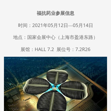
福抗药业参展信息
2021
05
12
05
14
时间：
年
月
日—
月
日
地点：国家会展中心（上海市盈港东路）
HALL 7.2
7.2R26
展馆：
展位号：