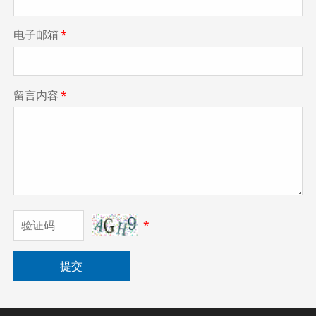
电子邮箱
*
留言内容
*
*
提交