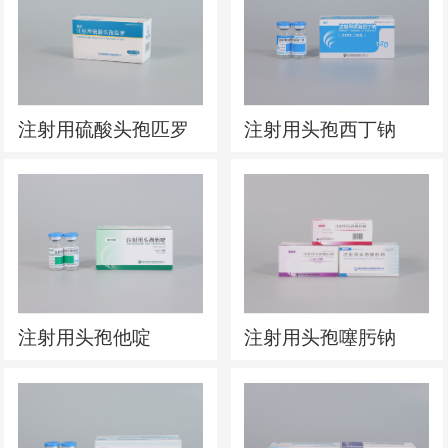
注射用硫酸头孢匹罗
注射用头孢西丁钠
注射用头孢他啶
注射用头孢噻肟钠