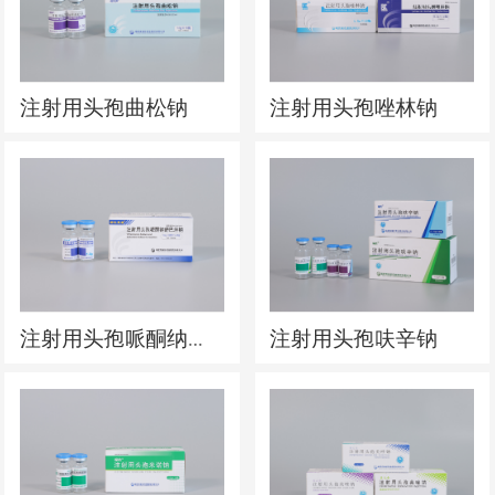
注射用头孢曲松钠
注射用头孢唑林钠
注射用头孢呋辛钠
注射用头孢哌酮纳舒巴坦钠