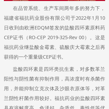
在品管系统、生产车间两年多的努力下，
2022
1
10
福建省福抗药业股份有限公司于
年
月
EDQM
日收到由欧洲
签发的盐酸四环素原料药
CEP
RO-CEP 2019-325-Rev 00
证书（
）。这是
福抗药业继盐酸金霉素、硫酸庆大霉素之后再
CEP
获得的一个重量级
证书。
盐酸四环素是四环类抗生素，对多数革兰
阳性与阴性菌有抑制作用，高浓度时有杀菌作
用，并能抑制立克次体及沙眼衣原体等，对革
兰阴性杆菌作用较好。福抗药业的盐酸四环素
具有溶解度高、色泽好、杂质低、毒性低等优